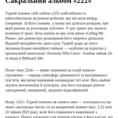
Сакральний альбом «222»
Тіджей називає свій альбом «222» найглибшою та
найособистішою музичною роботою, яку він коли-небудь
створював. За його словами, у ньому він ділиться досвідом, про
який раніше не розповідав публічно. У цих треках він звучить
впевнено й зріло. Хоча альбом не має хітів рівня «Calling My
Phone», він демонструє розширення його творчого діапазону.
Відомий мелодійністю, цього разу Тіджей додає до свого
звучання більше емоційної глибини — особливо це відчутно у
проникливій композиції «Someone Who Cares». Альбом зайняв 24-
те місце в Billboard 200.
Пісня «June 22nd» — пряме звернення до подій навколо
стрілянини — передає атмосферу тривожності та внутрішнього
сум’яття, яке репер переживав напередодні тієї ночі. Весь альбом
звучить витонченіше й цілісніше, ніж його попередні роботи:
злагоджений, виважений, акуратно відшліфований.
Назву «222» Тіджей пояснює як символ змін — посилання на так
зване «ангельське число» та на конкретний момент часу: 2:22 ночі
22 червня 2022 року, коли його пораненого евакуювали з
паркінгу. Період одужання став першою паузою у його кар’єрі, що