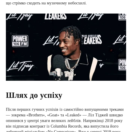
що стрімко сходить на музичному небосхилі.
Шлях до успіху
Після перших гучних успіхів із самостійно випущеними треками
— зокрема «Brothers», «Goat» та «Leaked» — Ліл Тіджей швидко
опинився у центрі уваги великих лейблів. Наприкінці 2018 року
він підписав контракт із Columbia Records, яка випустила його
дебютний мініальбом «No Comparison». Вже у серпні 2019 року