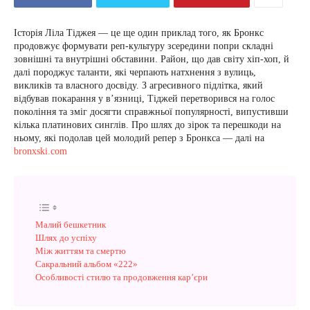
Історія Ліла Тіджея — це ще один приклад того, як Бронкс
продовжує формувати реп-культуру зсередини попри складні
зовнішні та внутрішні обставини. Район, що дав світу хіп-хоп, й
далі породжує таланти, які черпають натхнення з вулиць,
викликів та власного досвіду. З агресивного підлітка, який
відбував покарання у в’язниці, Тіджей перетворився на голос
покоління та зміг досягти справжньої популярності, випустивши
кілька платинових синглів. Про шлях до зірок та перешкоди на
ньому, які подолав цей молодий репер з Бронкса — далі на
bronxski.com
Малий бешкетник
Шлях до успіху
Між життям та смертю
Сакральний альбом «222»
Особливості стилю та продовження карʼєри