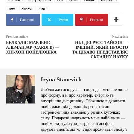
платівка
популярність
Реп
сингл
співак
творчість
трек
хіп-хоп
чарт
Facebook
Twitter
Pinterest
Previous article
Next article
БЕЛКАЛІС МАРЛЕНІС
НІЛ ДЕГРАСС ТАЙСОН —
АЛЬМАНЗАР (CARDI B) —
ВЧЕНИЙ, ЯКИЙ ПРОСТО
ХІП-ХОП ПОПЕЛЮШКА
ТА ЦІКАВО ПРЕДСТАВЛЯЄ
СКЛАДНУ НАУКУ
Iryna Stanevich
Люблю життя в русі — спорт для мене не лише
про форму, а й про характер, енергію та
внутрішню дисципліну. Обожнюю відкривати
нові смаки: від домашніх рецептів до
гастрономічних знахідок у різних куточках
світу. Подорожі надихають мене найбільше —
нові міста, культури, люди та атмосфера
дарують емоції, які хочеться проживати знову і