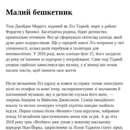
Малий бешкетник
Тіон Джейден Меррітт, відомий як Ліл Тіджей, виріс у районі
Фордгем у Бронксі. Багатодітна родина, бідне дитинство,
кримінальне оточення. Все це сформувало світогляд хлопця, який
дуже рано подорослішав. Ще у середній школі Ліл потрапив у світ
злочинності, кілька разів перебував в ізоляторах для
неповнолітніх. У 2016 році, коли хлопцю було 15, його засудили
до року ув’язнення за підозрою у пограбуванні. Саме тоді Тіджей
уперше серйозно замислився про музику, у вʼязниці він почав
писати тексти, щоб змінити своє життя.
Після звільнення Ліл одразу ж взявся за справу: почав записувати
пісні на телефон та комп’ютер, експериментуючи зі звучанням й
натхненний музикою, яку в дитинстві слухала його мати, —
зокрема Ашером та Майклом Джексоном. Суміш емоційного
вокалу та чесних похмурих історій підлітка швидко знайшла
відгук. Перша сольна пісня «Resume» стала вірусною, набравши
понад 14 мільйонів прослуховувань менш ніж за рік. А до літа
2018 року трек «Brothers» вже лунав у кожному шкільному
коридорі Нью-Йорка, закріплюючи за Лілом Тіджеєм статус зірки,