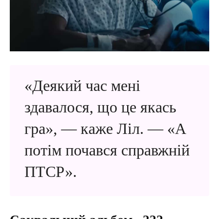
«Деякий час мені
здавалося, що це якась
гра», — каже Ліл. — «А
потім почався справжній
ПТСР».