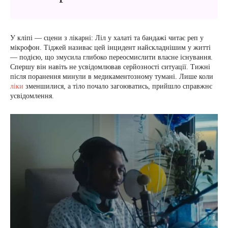
У кліпі — сцени з лікарні: Ліл у халаті та бандажі читає реп у
мікрофон. Тіджей називає цей інцидент найскладнішим у житті
— подією, що змусила глибоко переосмислити власне існування.
Спершу він навіть не усвідомлював серйозності ситуації. Тижні
після поранення минули в медикаментозному тумані. Лише коли
ліки
зменшилися, а тіло почало загоюватись, прийшло справжнє
усвідомлення.