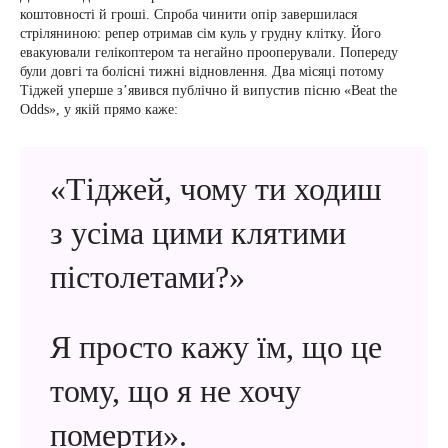
коштовності й гроші. Спроба чинити опір завершилася
стріляниною: репер отримав сім куль у грудну клітку. Його
евакуювали гелікоптером та негайно прооперували. Попереду
були довгі та болісні тижні відновлення. Два місяці потому
Тіджей уперше з’явився публічно й випустив пісню «Beat the
Odds», у якій прямо каже:
«Тіджей, чому ти ходиш
з усіма цими клятими
пістолетами?»
Я просто кажу їм, що це
тому, що я не хочу
померти».