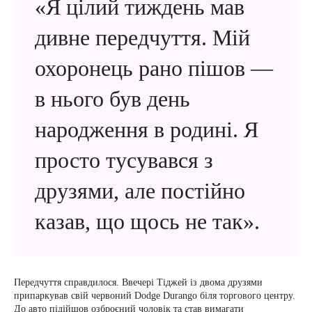
«Я цілий тиждень мав
дивне передчуття. Мій
охоронець рано пішов —
в нього був день
народження в родині. Я
просто тусувався з
друзями, але постійно
казав, що щось не так».
Передчуття справдилося. Ввечері Тіджей із двома друзями
припаркував свій червоний Dodge Durango біля торгового центру.
До авто підійшов озброєний чоловік та став вимагати