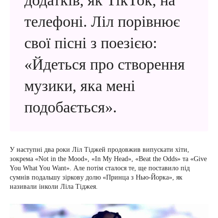
додатків, як TikTok, на
телефоні. Ліл порівнює
свої пісні з поезією:
«Йдеться про створення
музики, яка мені
подобається».
У наступні два роки Ліл Тіджей продовжив випускати хіти,
зокрема «Not in the Mood», «In My Head», «Beat the Odds» та «Give
You What You Want». Але потім сталося те, ще поставило під
сумнів подальшу зіркову долю «Принца з Нью-Йорка», як
називали інколи Ліла Тіджея.