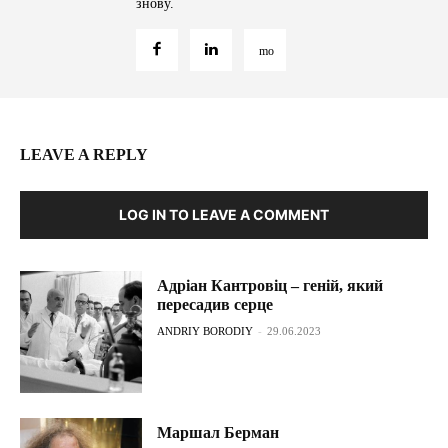
знову.
LEAVE A REPLY
LOG IN TO LEAVE A COMMENT
Адріан Кантровіц – геній, який
пересадив серце
ANDRIY BORODIY
-
29.06.2023
Маршал Берман