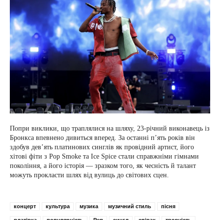
Попри виклики, що траплялися на шляху, 23-річний виконавець із
Бронкса впевнено дивиться вперед. За останні п’ять років він
здобув дев’ять платинових синглів як провідний артист, його
хітові фіти з Pop Smoke та Ice Spice стали справжніми гімнами
покоління, а його історія — зразком того, як чесність й талант
можуть прокласти шлях від вулиць до світових сцен.
концерт
культура
музика
музичний стиль
пісня