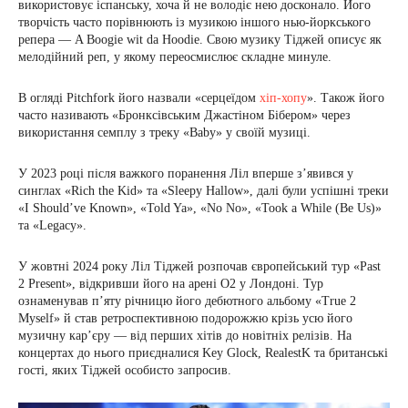
використовує іспанську, хоча й не володіє нею досконало. Його
творчість часто порівнюють із музикою іншого нью-йоркського
репера — A Boogie wit da Hoodie. Свою музику Тіджей описує як
мелодійний реп, у якому переосмислює складне минуле.
В огляді Pitchfork його назвали «серцеїдом
хіп-хопу
». Також його
часто називають «Бронксівським Джастіном Бібером» через
використання семплу з треку «Baby» у своїй музиці.
У 2023 році після важкого поранення Ліл вперше з’явився у
синглах «Rich the Kid» та «Sleepy Hallow», далі були успішні треки
«I Should’ve Known», «Told Ya», «No No», «Took a While (Be Us)»
та «Legacy».
У жовтні 2024 року Ліл Тіджей розпочав європейський тур «Past
2 Present», відкривши його на арені O2 у Лондоні. Тур
ознаменував п’яту річницю його дебютного альбому «True 2
Myself» й став ретроспективною подорожжю крізь усю його
музичну кар’єру — від перших хітів до новітніх релізів. На
концертах до нього приєдналися Key Glock, RealestK та британські
гості, яких Тіджей особисто запросив.