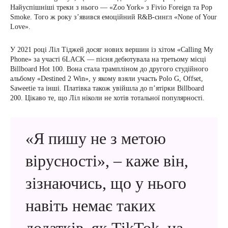
Найуспішніші треки з нього — «Zoo York» з Fivio Foreign та Pop
Smoke. Того ж року з’явився емоційний R&B-сингл «None of Your
Love».
У 2021 році Ліл Тіджей досяг нових вершин із хітом «Calling My
Phone» за участі 6LACK — пісня дебютувала на третьому місці
Billboard Hot 100. Вона стала трампліном до другого студійного
альбому «Destined 2 Win», у якому взяли участь Polo G, Offset,
Saweetie та інші. Платівка також увійшла до пʼятірки Billboard
200. Цікаво те, що Ліл ніколи не хотів тотальної популярності.
«Я пишу не з метою
вірусності», – каже він,
зізнаючись, що у нього
навіть немає таких