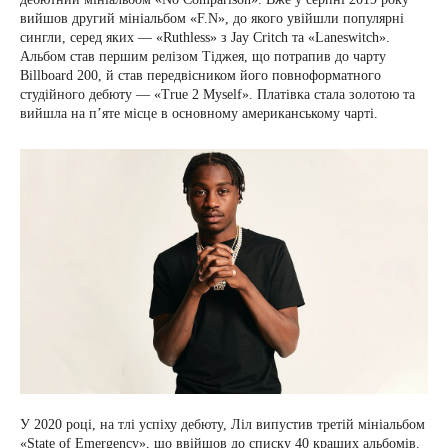
вийшов другий мініальбом «F.N», до якого увійшли популярні
сингли, серед яких — «Ruthless» з Jay Critch та «Laneswitch».
Альбом став першим релізом Тіджея, що потрапив до чарту
Billboard 200, й став передвісником його повноформатного
студійного дебюту — «True 2 Myself». Платівка стала золотою та
вийшла на п’яте місце в основному американському чарті.
У 2020 році, на тлі успіху дебюту, Ліл випустив третій мініальбом
«State of Emergency», що ввійшов до списку 40 кращих альбомів.