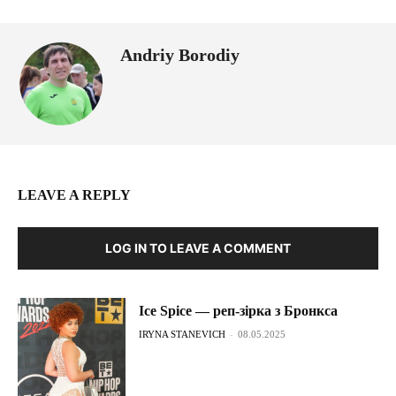
Andriy Borodiy
LEAVE A REPLY
LOG IN TO LEAVE A COMMENT
Ice Spice — реп-зірка з Бронкса
IRYNA STANEVICH
-
08.05.2025