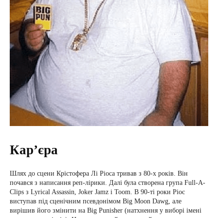
Кар’єра
Шлях до сцени Крістофера Лі Ріоса тривав з 80-х років. Він
почався з написання реп-лірики. Далі була створена група Full-A-
Clips з Lyrical Assassin, Joker Jamz і Toom. В 90-ті роки Ріос
виступав під сценічним псевдонімом Big Moon Dawg, але
вирішив його змінити на Big Punisher (натхнення у виборі імені