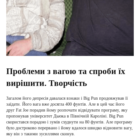
Проблеми з вагою та спроби їх
вирішити. Творчість
Загалом його депресія давалася взнаки і Big Pun продовжував її
заїдати. Його вага вже досягла 400 фунтів. Але в цей час його
друг Fat Joe порадив йому розпочати відвідувати програму, яку
пропонував університет Дьюка в Північній Кароліні. Big Pun
скористався порадою і зумів схуднути на 80 фунтів. Але програму
було достроково перервано і йому вдалося швидко відновити вагу,
яку він з такими зусиллями скинув.