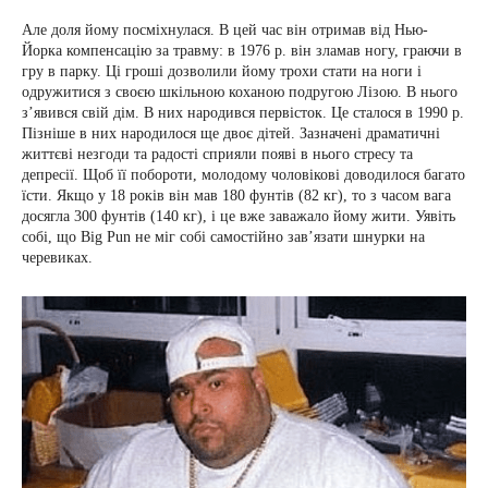
Але доля йому посміхнулася. В цей час він отримав від Нью-
Йорка компенсацію за травму: в 1976 р. він зламав ногу, граючи в
гру в парку. Ці гроші дозволили йому трохи стати на ноги і
одружитися з своєю шкільною коханою подругою Лізою. В нього
з’явився свій дім. В них народився первісток. Це сталося в 1990 р.
Пізніше в них народилося ще двоє дітей. Зазначені драматичні
життєві незгоди та радості сприяли появі в нього стресу та
депресії. Щоб її побороти, молодому чоловікові доводилося багато
їсти. Якщо у 18 років він мав 180 фунтів (82 кг), то з часом вага
досягла 300 фунтів (140 кг), і це вже заважало йому жити. Уявіть
собі, що Big Pun не міг собі самостійно зав’язати шнурки на
черевиках.