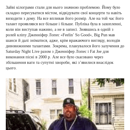
Зайві кілограми стали для нього значною проблемою. Йому було
складно пересуватися містом, відвідувати свої концерти та навіть
виходити з дому. На все впливав його розмір. Але на той час його
талант проявлявся все більше і більше. Публіка була в захопленні,
коли він виступав наживо, а не в записі. Знявшись в одній з
ролей кліпу Дженніфер Лопес «Feelin’ So Good», Big Pun мав
шанси й далі зніматися, адже, крім вражаючого вигляду, володів
дивовижними талантами. Зокрема, планувалося його залучення до
Saturday Night Live разом з Дженніфер Лопес і Fat Joe для
виконання пісні в 2000 р. Але все було скасовано через
збільшення ваги та супутні хвороби, які з’явилися внаслідок
цього.