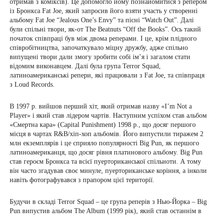
отримав з коміксів). Це допомогло йому познайомитися з репером
із Бронкса Fat Joe, який запросив його взяти участь у створенні
альбому Fat Joe “Jealous One’s Envy” та пісні “Watch Out”. Далі
були спільні твори, як-от The Beatnuts “Off the Books”. Ось такий
початок співпраці був між двома реперами. І це, крім плідного
співробітництва, започаткувало міцну дружбу, адже спільно
випущені твори дали змогу зробити собі ім’я і загалом стати
відомим виконавцем. Далі була група Terror Squad,
латиноамериканські репери, які працювали з Fat Joe, та співпраця
з Loud Records.
В 1997 р. вийшов перший хіт, який отримав назву «I’m Not a
Player» і який став лідером чартів. Наступним успіхом став альбом
«Смертна кара» (Capital Punishment) 1998 р., що досяг першого
місця в чартах R&B/хіп-хоп альбомів. Його випустили тиражем 2
млн екземплярів і це сприяло популярності Big Pun, як першого
латиноамериканця, що досяг рівня платинового альбому. Big Pun
став героєм Бронкса та всієї пуерториканської спільноти. А тому
він часто згадував своє минуле, пуерториканське коріння, а інколи
навіть фотографувався з прапором цієї території.
Будучи в складі Terror Squad – це група реперів з Нью-Йорка – Big
Pun випустив альбом The Album (1999 рік), який став останнім в