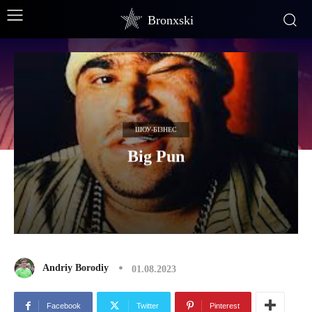
Bronxski
ШОУ-БІЗНЕС
Big Pun
Andriy Borodiy
01.08.2023
Facebook
Twitter
Pinterest