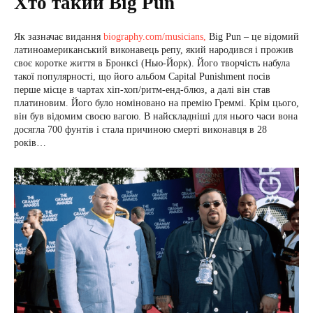
Хто такий Big Pun
Як зазначає видання
biography.com/musicians,
Big Pun – це відомий
латиноамериканський виконавець репу, який народився і прожив
своє коротке життя в Бронксі (Нью-Йорк). Його творчість набула
такої популярності, що його альбом Capital Punishment посів
перше місце в чартах хіп-хоп/ритм-енд-блюз, а далі він став
платиновим. Його було номіновано на премію Греммі. Крім цього,
він був відомим своєю вагою. В найскладніші для нього часи вона
досягла 700 фунтів і стала причиною смерті виконавця в 28
років…