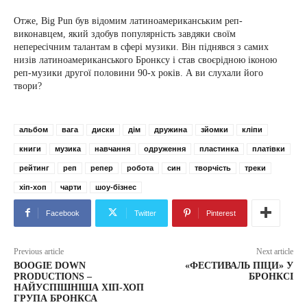
Отже, Big Pun був відомим латиноамериканським реп-
виконавцем, який здобув популярність завдяки своїм
непересічним талантам в сфері музики. Він піднявся з самих
низів латиноамериканського Бронксу і став своєрідною іконою
реп-музики другої половини 90-х років. А ви слухали його
твори?
альбом
вага
диски
дім
дружина
зйомки
кліпи
книги
музика
навчання
одруження
пластинка
платівки
рейтинг
реп
репер
робота
син
творчість
треки
хіп-хоп
чарти
шоу-бізнес
Facebook
Twitter
Pinterest
Previous article
Next article
BOOGIE DOWN
«ФЕСТИВАЛЬ ПІЦИ» У
PRODUCTIONS –
БРОНКСІ
НАЙУСПІШНІША ХІП-ХОП
ГРУПА БРОНКСА