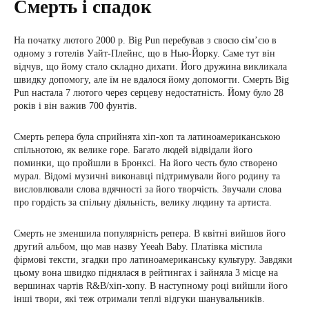
Смерть і спадок
На початку лютого 2000 р. Big Pun перебував з своєю сім’єю в
одному з готелів Уайт-Плейнс, що в Нью-Йорку. Саме тут він
відчув, що йому стало складно дихати. Його дружина викликала
швидку допомогу, але їм не вдалося йому допомогти. Смерть Big
Pun настала 7 лютого через серцеву недостатність. Йому було 28
років і він важив 700 фунтів.
Смерть репера була сприйнята хіп-хоп та латиноамериканською
спільнотою, як велике горе. Багато людей відвідали його
поминки, що пройшли в Бронксі. На його честь було створено
мурал. Відомі музичні виконавці підтримували його родину та
висловлювали слова вдячності за його творчість. Звучали слова
про гордість за спільну діяльність, велику людину та артиста.
Cмерть не зменшила популярність репера. В квітні вийшов його
другий альбом, що мав назву Yeeah Baby. Платівка містила
фірмові тексти, згадки про латиноамериканську культуру. Завдяки
цьому вона швидко піднялася в рейтингах і зайняла 3 місце на
вершинах чартів R&B/хіп-хопу. В наступному році вийшли його
інші твори, які теж отримали теплі відгуки шанувальників.