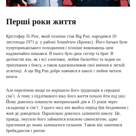
Перші роки життя
Крістофер Лі Ріос, який пізніше став Big Pun, народився 10
листопада 1971 р. у районі Soundview (Бронкс). Його батьки були
пуерториканського походження і пізніше виконавець цим
надзвичайно пишався. В нього було двоє сестер та брат. В
дитинстві він, як і всі хлопчаки, любив баскетбол та ходив на
тренування з боксу, а також вдосконалював свої вміння в легкій
атлетиці. А ще Big Pun добре навчався в школі і любив читати
книги.
Але перелічене вище не вирішило його труднощів в середині
сім’ї. А тому з підліткового віку його життя почало йти під укіс.
Йому довелось покинути материнський дім в 15 років через
складнощі в сім’ї. З цього часу він якийсь період був бездомним і
жив де доведеться. Паралельно довелось залишити школу. Це,
правда, змусило його займатися власною самоосвітою, адже
прагнення до знань залишалося сильним. Також він захопився
брейкдансом і репом.