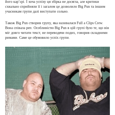
його кар’єрі. І хоча успіху ця збірка не досягла, але критики
схвально сприйняли її і загалом це дозволило Big Pun та іншим
учасникам групи далі виступати сольно.
Також Big Pun створив групу, яка називалася Full a Clips Crew.
Вона співала реп. Особливістю Big Pun в цій групі було те, що він
міг довго читати текст, не переводячи подих, говорив складними
римами. Саме це обумовило успіх групи.