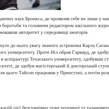
ичих наук Бронкса, де проявляв себе не лише у навч
 боротьби та головним редактором шкільного журна
авоювавши авторитет у середовищі аматорів.
уло до нього увагу знаного астронома Карла Сагана
го університету. Проте Ніл обрав Гарвард, де здобу
я в аспірантурі Техаського університету, здобувши ст
итеті, де здобув магістерський й докторський ступе
сля цього Тайсон працював у Принстоні, а потім роз
ікацій цієї безсумнівно дуже розумної та талановит