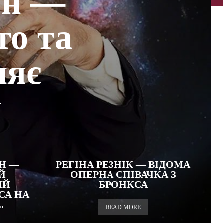
он —
то та
ляє
у
Н —
РЕГІНА РЕЗНІК — ВІДОМА
Й
ОПЕРНА СПІВАЧКА З
ИЙ
БРОНКСА
СА НА
.
READ MORE