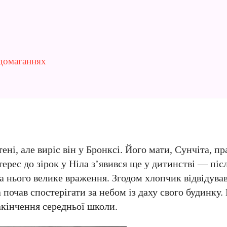
 домаганнях
ні, але виріс він у Бронксі. Його мати, Сунчіта, п
нтерес до зірок у Ніла з’явився ще у дитинстві — піс
а нього велике враження. Згодом хлопчик відвідував
почав спостерігати за небом із даху свого будинку. 
акінчення середньої школи.