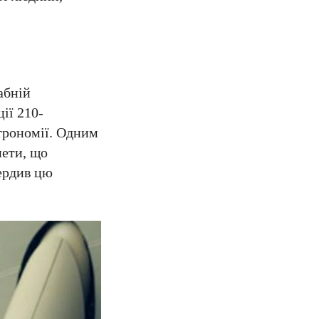
абній
ії 210-
строномії. Одним
нети, що
ердив цю