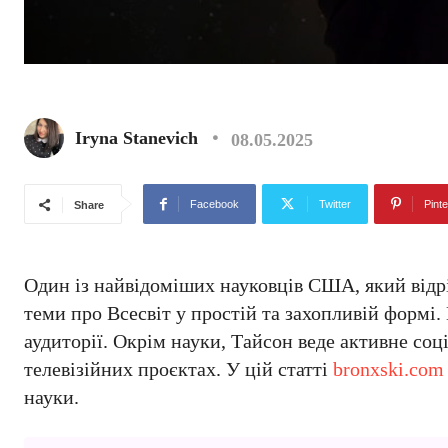
Iryna Stanevich
08.05.2025
Facebook
Twitter
Pinte
Share
Один із найвідоміших науковців США, який відрі
теми про Всесвіт у простій та захопливій формі.
аудиторії. Окрім науки, Тайсон веде активне соц
телевізійних проєктах. У цій статті
bronxski.com
науки.