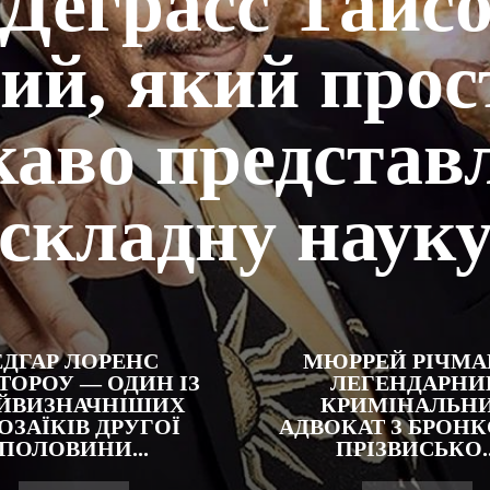
 Деграсс Тайс
ий, який прос
каво представ
складну наук
ЕДГАР ЛОРЕНС
МЮРРЕЙ РІЧМА
ТОРОУ — ОДИН ІЗ
ЛЕГЕНДАРНИ
ЙВИЗНАЧНІШИХ
КРИМІНАЛЬН
ОЗАЇКІВ ДРУГОЇ
АДВОКАТ З БРОНК
ПОЛОВИНИ...
ПРІЗВИСЬКО..