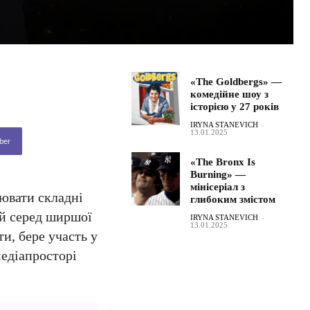
«The Goldbergs» —
комедійне шоу з
історією у 27 років
IRYNA STANEVICH
-
13.01.2025
ber
«The Bronx Is
Burning» —
мінісеріал з
нювати складні
глибоким змістом
 й серед ширшої
IRYNA STANEVICH
-
13.01.2025
и, бере участь у
медіапросторі