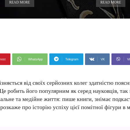
READ MORE
READ MORE
rest
WhatsApp
Telegram
VK
Vi
зняється від своїх серйозних колег здатністю пояс
 Це робить його популярним як серед науковців, так
іальне та медійне життя: пише книги, знімає подкаст
розкаже про історію успіху цієї помітної фігури в 