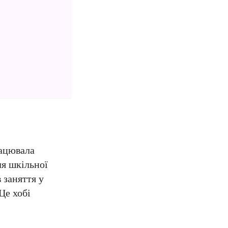
рацювала
ля шкільної
 заняття у
Це хобі