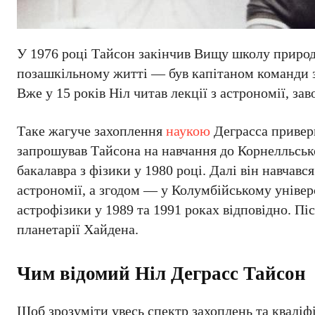
У 1976 році Тайсон закінчив Вищу школу природн
позашкільному житті — був капітаном команди з
Вже у 15 років Ніл читав лекції з астрономії, з
Таке жагуче захоплення
наукою
Деграсса приверн
запрошував Тайсона на навчання до Корнелльсько
бакалавра з фізики у 1980 році. Далі він навчавс
астрономії, а згодом — у Колумбійському універс
астрофізики у 1989 та 1991 роках відповідно. Пі
планетарії Хайдена.
Чим відомий Ніл Деграсс Тайсон
Щоб зрозуміти увесь спектр захоплень та кваліф