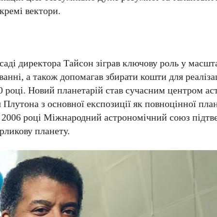
кремі вектори.
осаді директора Тайсон зіграв ключову роль у масшт
ванні, а також допомагав збирати кошти для реалізац
0 році. Новий планетарій став сучасним центром а
 Плутона з основної експозиції як повноцінної пла
 у 2006 році Міжнародний астрономічний союз підтв
рликову планету.