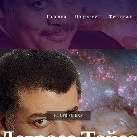
Головна
Шоубізнес
Фестивалі
ІСТОРІЇ УСПІХУ