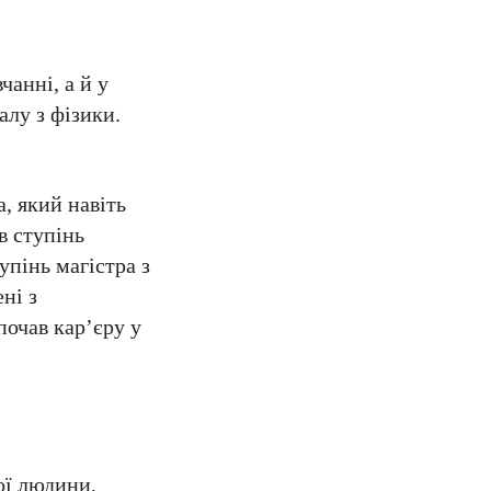
анні, а й у
лу з фізики.
, який навіть
в ступінь
упінь магістра з
ні з
почав кар’єру у
ої людини,