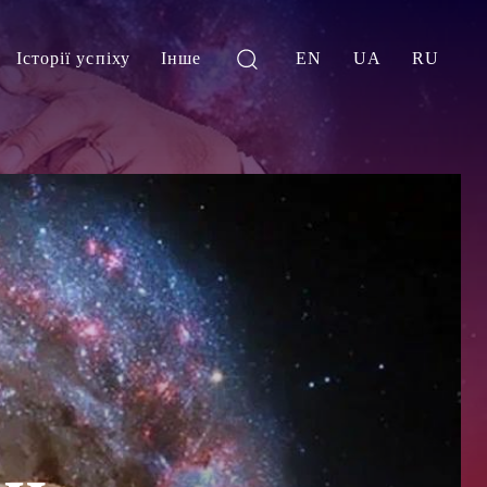
Історії успіху
Інше
EN
UA
RU