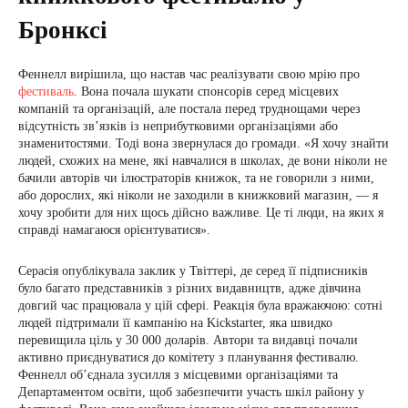
Бронксі
Феннелл вирішила, що настав час реалізувати свою мрію про
фестиваль
. Вона почала шукати спонсорів серед місцевих
компаній та організацій, але постала перед труднощами через
відсутність зв’язків із неприбутковими організаціями або
знаменитостями. Тоді вона звернулася до громади. «Я хочу знайти
людей, схожих на мене, які навчалися в школах, де вони ніколи не
бачили авторів чи ілюстраторів книжок, та не говорили з ними,
або дорослих, які ніколи не заходили в книжковий магазин, — я
хочу зробити для них щось дійсно важливе. Це ті люди, на яких я
справді намагаюся орієнтуватися».
Серасія опублікувала заклик у Твіттері, де серед її підписників
було багато представників з різних видавництв, адже дівчина
довгий час працювала у цій сфері. Реакція була вражаючою: сотні
людей підтримали її кампанію на Kickstarter, яка швидко
перевищила ціль у 30 000 доларів. Автори та видавці почали
активно приєднуватися до комітету з планування фестивалю.
Феннелл об’єднала зусилля з місцевими організаціями та
Департаментом освіти, щоб забезпечити участь шкіл району у