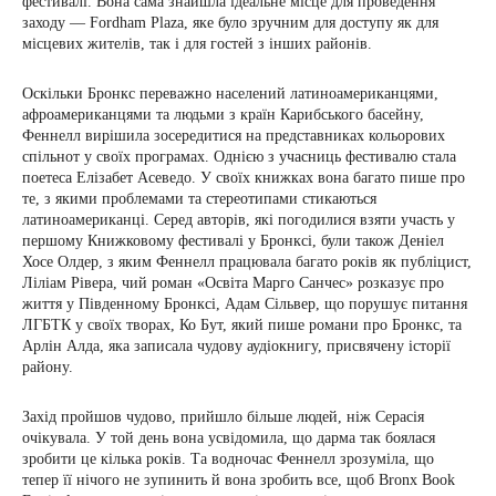
фестивалі. Вона сама знайшла ідеальне місце для проведення
заходу — Fordham Plaza, яке було зручним для доступу як для
місцевих жителів, так і для гостей з інших районів.
Оскільки Бронкс переважно населений латиноамериканцями,
афроамериканцями та людьми з країн Карибського басейну,
Феннелл вирішила зосередитися на представниках кольорових
спільнот у своїх програмах. Однією з учасниць фестивалю стала
поетеса Елізабет Асеведо. У своїх книжках вона багато пише про
те, з якими проблемами та стереотипами стикаються
латиноамериканці. Серед авторів, які погодилися взяти участь у
першому Книжковому фестивалі у Бронксі, були також Деніел
Хосе Олдер, з яким Феннелл працювала багато років як публіцист,
Ліліам Рівера, чий роман «Освіта Марго Санчес» розказує про
життя у Південному Бронксі, Адам Сільвер, що порушує питання
ЛГБТК у своїх творах, Ко Бут, який пише романи про Бронкс, та
Арлін Алда, яка записала чудову аудіокнигу, присвячену історії
району.
Захід пройшов чудово, прийшло більше людей, ніж Серасія
очікувала. У той день вона усвідомила, що дарма так боялася
зробити це кілька років. Та водночас Феннелл зрозуміла, що
тепер її нічого не зупинить й вона зробить все, щоб Bronx Book