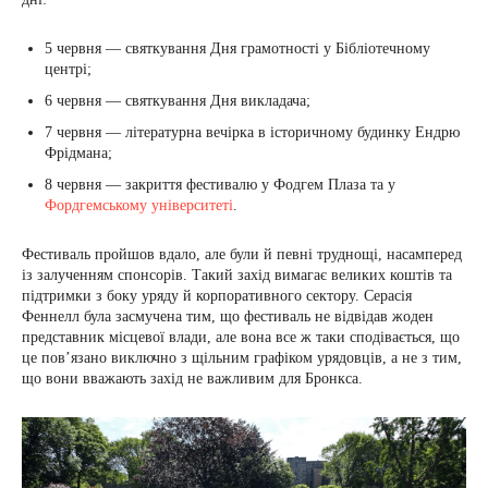
5 червня — святкування Дня грамотності у Бібліотечному
центрі;
6 червня — святкування Дня викладача;
7 червня — літературна вечірка в історичному будинку Ендрю
Фрідмана;
8 червня — закриття фестивалю у Фодгем Плаза та у
Фордгемському університеті
.
Фестиваль пройшов вдало, але були й певні труднощі, насамперед
із залученням спонсорів. Такий захід вимагає великих коштів та
підтримки з боку уряду й корпоративного сектору. Серасія
Феннелл була засмучена тим, що фестиваль не відвідав жоден
представник місцевої влади, але вона все ж таки сподівається, що
це повʼязано виключно з щільним графіком урядовців, а не з тим,
що вони вважають захід не важливим для Бронкса.