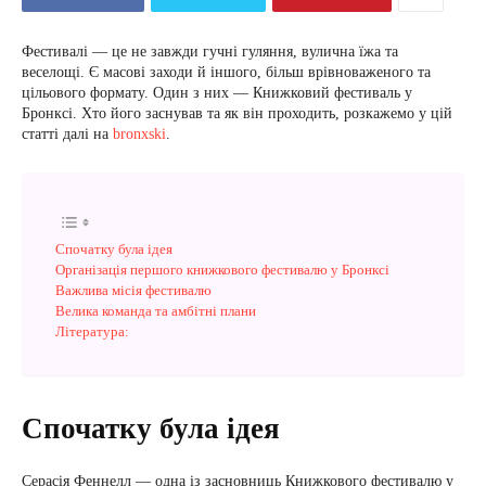
Фестивалі — це не завжди гучні гуляння, вулична їжа та
веселощі. Є масові заходи й іншого, більш врівноваженого та
цільового формату. Один з них — Книжковий фестиваль у
Бронксі. Хто його заснував та як він проходить, розкажемо у цій
статті далі на
bronxski
.
Спочатку була ідея
Організація першого книжкового фестивалю у Бронксі
Важлива місія фестивалю
Велика команда та амбітні плани
Література:
Спочатку була ідея
Серасія Феннелл — одна із засновниць Книжкового фестивалю у