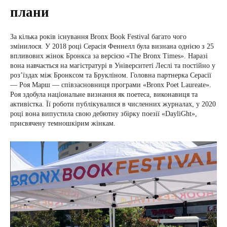
плани
За кілька років існування Bronx Book Festival багато чого
змінилося. У 2018 році Серасія Феннелл була визнана однією з 25
впливових жінок Бронкса за версією «The Bronx Times». Наразі
вона навчається на магістратурі в Університеті Леслі та постійно у
розʼїздах між Бронксом та Брукліном. Головна партнерка Серасії
— Роя Марш — співзасновниця програми «Bronx Poet Laureate».
Роя здобула національне визнання як поетеса, виконавиця та
активістка. Її роботи публікувалися в численних журналах, у 2020
році вона випустила свою дебютну збірку поезії «DayliGht»,
присвячену темношкірим жінкам.