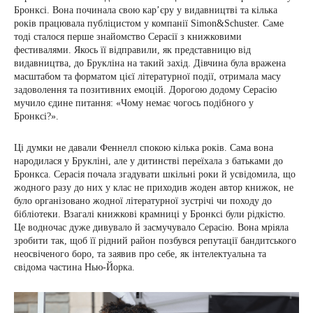
Бронксі. Вона починала свою карʼєру у видавництві та кілька
років працювала публіцистом у компанії Simon&Schuster. Саме
тоді сталося перше знайомство Серасії з книжковими
фестивалями. Якось її відправили, як представницю від
видавництва, до Брукліна на такий захід. Дівчина була вражена
масштабом та форматом цієї літературної події, отримала масу
задоволення та позитивних емоцій. Дорогою додому Серасію
мучило єдине питання: «Чому немає чогось подібного у
Бронксі?».
Ці думки не давали Феннелл спокою кілька років. Сама вона
народилася у Брукліні, але у дитинстві переїхала з батьками до
Бронкса. Серасія почала згадувати шкільні роки й усвідомила, що
жодного разу до них у клас не приходив жоден автор книжок, не
було організовано жодної літературної зустрічі чи походу до
бібліотеки. Взагалі книжкові крамниці у Бронксі були рідкістю.
Це водночас дуже дивувало й засмучувало Серасію. Вона мріяла
зробити так, щоб її рідний район позбувся репутації бандитського
неосвіченого боро, та заявив про себе, як інтелектуальна та
свідома частина Нью-Йорка.