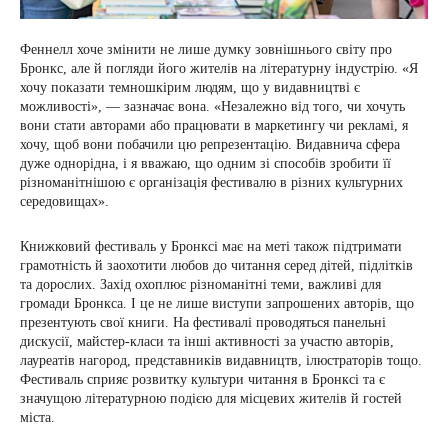
Феннелл хоче змінити не лише думку зовнішнього світу про
Бронкс, але й погляди його жителів на літературну індустрію. «Я
хочу показати темношкірим людям, що у видавництві є
можливості», — зазначає вона. «Незалежно від того, чи хочуть
вони стати авторами або працювати в маркетингу чи рекламі, я
хочу, щоб вони побачили цю репрезентацію. Видавнича сфера
дуже однорідна, і я вважаю, що одним зі способів зробити її
різноманітнішою є організація фестивалю в різних культурних
середовищах».
Книжковий фестиваль у Бронксі має на меті також підтримати
грамотність й заохотити любов до читання серед дітей, підлітків
та дорослих. Захід охоплює різноманітні теми, важливі для
громади Бронкса. І це не лише виступи запрошених авторів, що
презентують свої книги. На фестивалі проводяться панельні
дискусії, майстер-класи та інші активності за участю авторів,
лауреатів нагород, представників видавництв, ілюстраторів тощо.
Фестиваль сприяє розвитку культури читання в Бронксі та є
значущою літературною подією для місцевих жителів й гостей
міста.