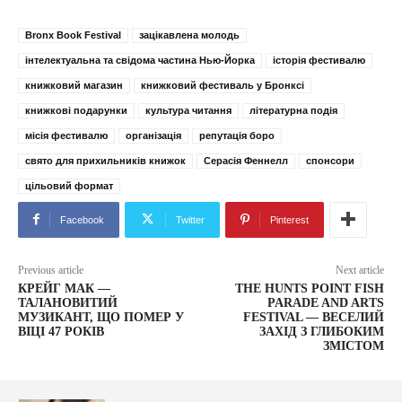
Bronx Book Festival
зацікавлена молодь
інтелектуальна та свідома частина Нью-Йорка
історія фестивалю
книжковий магазин
книжковий фестиваль у Бронксі
книжкові подарунки
культура читання
літературна подія
місія фестивалю
організація
репутація боро
свято для прихильників книжок
Серасія Феннелл
спонсори
цільовий формат
Facebook
Twitter
Pinterest
Previous article
Next article
КРЕЙГ МАК —
THE HUNTS POINT FISH
ТАЛАНОВИТИЙ
PARADE AND ARTS
МУЗИКАНТ, ЩО ПОМЕР У
FESTIVAL — ВЕСЕЛИЙ
ВІЦІ 47 РОКІВ
ЗАХІД З ГЛИБОКИМ
ЗМІСТОМ