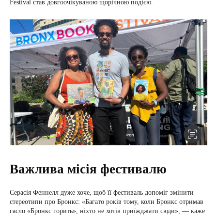
Festival став довгоочікуваною щорічною подією.
Важлива місія фестивалю
Серасія Феннелл дуже хоче, щоб її фестиваль допоміг змінити
стереотипи про Бронкс: «Багато років тому, коли Бронкс отримав
гасло «Бронкс горить», ніхто не хотів приїжджати сюди», — каже