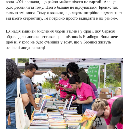
вона. «Усі вважали, що район майже нічого не вартий. Але це
було десятиліття тому. Цього більше не відбувається; Бронкс так
сильно змінився. Тому я вважаю, що людям потрібно відмовитися
від цього стереотипу, їм потрібно просто відвідати наш район».
Ця надія змінити мислення людей втілена у фразі, яку Серасія
обрала для слогана фестивалю, — «Bronx is Reading». Вона хоче,
щоб ні у кого не було сумнівів у тому, що у Бронксі живуть
освічені люди та читці.