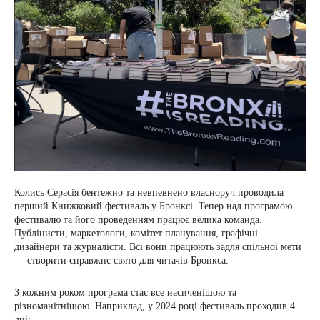
Колись Серасія бентежно та невпевнено власноруч проводила
перший Книжковий фестиваль у Бронксі. Тепер над програмою
фестивалю та його проведенням працює велика команда.
Публіцисти, маркетологи, комітет планування, графічні
дизайнери та журналісти. Всі вони працюють задля спільної мети
— створити справжнє свято для читачів Бронкса.
З кожним роком програма стає все насиченішою та
різноманітнішою. Наприклад, у 2024 році фестиваль проходив 4
дні: