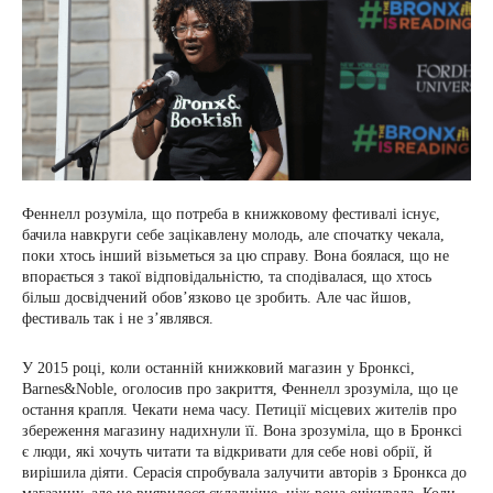
Феннелл розуміла, що потреба в книжковому фестивалі існує,
бачила навкруги себе зацікавлену молодь, але спочатку чекала,
поки хтось інший візьметься за цю справу. Вона боялася, що не
впорається з такої відповідальністю, та сподівалася, що хтось
більш досвідчений обов’язково це зробить. Але час йшов,
фестиваль так і не з’являвся.
У 2015 році, коли останній книжковий магазин у Бронксі,
Barnes&Noble, оголосив про закриття, Феннелл зрозуміла, що це
остання крапля. Чекати нема часу. Петиції місцевих жителів про
збереження магазину надихнули її. Вона зрозуміла, що в Бронксі
є люди, які хочуть читати та відкривати для себе нові обрії, й
вирішила діяти. Серасія спробувала залучити авторів з Бронкса до