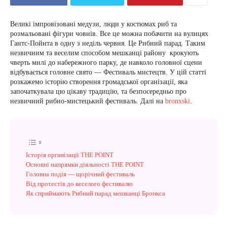
Великі імпровізовані медузи, люди у костюмах риб та
розмальовані фігури човнів. Все це можна побачити на вулицях
Гантс-Пойнта в одну з неділь червня. Це Рибний парад. Таким
незвичним та веселим способом мешканці району крокують
чверть милі до набережного парку, де навколо головної сцени
відбувається головне свято — Фестиваль мистецтв. У цій статті
розкажемо історію створення громадської організації, яка
започаткувала цю цікаву традицію, та безпосередньо про
незвичний рибно-мистецький фестиваль. Далі на
bronxski
.
Історія організації THE POINT
Основні напрямки діяльності THE POINT
Головна подія — щорічний фестиваль
Від протестів до веселого фестивалю
Як сприймають Рибний парад мешканці Бронкса