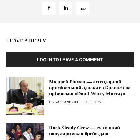
LEAVE A REPLY
LOG IN TO LEAVE A COMMENT
Мюррей Річман — легендарний
кримінальний адвокат з Бронкса на
прізвисько «Don’t Worry Murray»
IRYNA STANEVICH
-
18.09.2025
Rock Steady Crew — гурт, який
популяризував брейк-данс