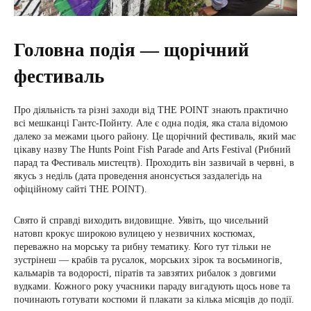
Головна подія — щорічний
фестиваль
Про діяльність та різні заходи від THE POINT знають практично
всі мешканці Гантс-Пойнту. Але є одна подія, яка стала відомою
далеко за межами цього району. Це щорічний фестиваль, який має
цікаву назву The Hunts Point Fish Parade and Arts Festival (Рибний
парад та Фестиваль мистецтв). Проходить він зазвичай в червні, в
якусь з неділь (дата проведення анонсується заздалегідь на
офіційному сайті THE POINT).
Свято й справді виходить видовищне. Уявіть, що чисельний
натовп крокує широкою вулицею у незвичних костюмах,
переважно на морську та рибну тематику. Кого тут тільки не
зустрінеш — крабів та русалок, морських зірок та восьминогів,
кальмарів та водорості, піратів та завзятих рибалок з довгими
вудками. Кожного року учасники параду вигадують щось нове та
починають готувати костюми й плакати за кілька місяців до події.