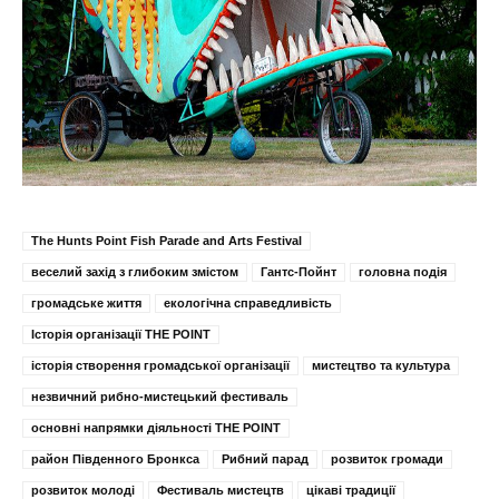
The Hunts Point Fish Parade and Arts Festival
веселий захід з глибоким змістом
Гантс-Пойнт
головна подія
громадське життя
екологічна справедливість
Історія організації THE POINT
історія створення громадської організації
мистецтво та культура
незвичний рибно-мистецький фестиваль
основні напрямки діяльності THE POINT
район Південного Бронкса
Рибний парад
розвиток громади
розвиток молоді
Фестиваль мистецтв
цікаві традиції