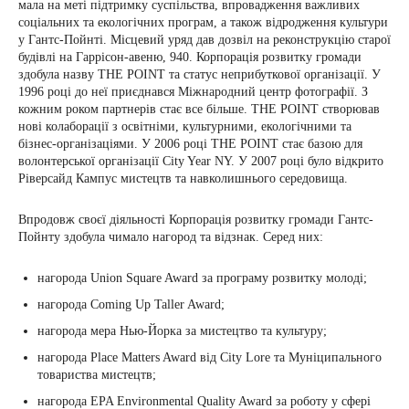
мала на меті підтримку суспільства, впровадження важливих
соціальних та екологічних програм, а також відродження культури
у Гантс-Пойнті. Місцевий уряд дав дозвіл на реконструкцію старої
будівлі на Гаррісон-авеню, 940. Корпорація розвитку громади
здобула назву THE POINT та статус неприбуткової організації. У
1996 році до неї приєднався Міжнародний центр фотографії. З
кожним роком партнерів стає все більше. THE POINT створював
нові колаборації з освітніми, культурними, екологічними та
бізнес-організаціями. У 2006 році THE POINT стає базою для
волонтерської організації City Year NY. У 2007 році було відкрито
Ріверсайд Кампус мистецтв та навколишнього середовища.
Впродовж своєї діяльності Корпорація розвитку громади Гантс-
Пойнту здобула чимало нагород та відзнак. Серед них:
нагорода Union Square Award за програму розвитку молоді;
нагорода Coming Up Taller Award;
нагорода мера Нью-Йорка за мистецтво та культуру;
нагорода Place Matters Award від City Lore та Муніципального
товариства мистецтв;
нагорода EPA Environmental Quality Award за роботу у сфері