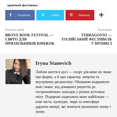
щорічний фестиваль
Facebook
Twitter
Pinterest
Previous article
Next article
BRONX BOOK FESTIVAL —
FERRAGOSTO —
СВЯТО ДЛЯ
ІТАЛІЙСЬКИЙ ФЕСТИВАЛЬ
ПРИХИЛЬНИКІВ КНИЖОК
У БРОНКСІ
Iryna Stanevich
Люблю життя в русі — спорт для мене не лише
про форму, а й про характер, енергію та
внутрішню дисципліну. Обожнюю відкривати
нові смаки: від домашніх рецептів до
гастрономічних знахідок у різних куточках
світу. Подорожі надихають мене найбільше —
нові міста, культури, люди та атмосфера
дарують емоції, які хочеться проживати знову і
знову.