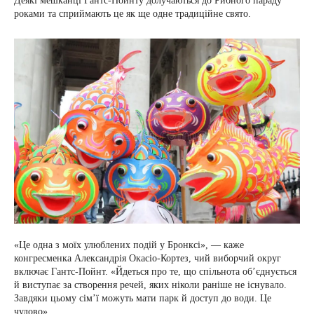
Деякі мешканці Гантс-Пойнту долучаються до Рибного параду
роками та сприймають це як ще одне традиційне свято.
«Це одна з моїх улюблених подій у Бронксі», — каже
конгресменка Александрія Окасіо-Кортез, чий виборчий округ
включає Гантс-Пойнт. «Йдеться про те, що спільнота об’єднується
й виступає за створення речей, яких ніколи раніше не існувало.
Завдяки цьому сім’ї можуть мати парк й доступ до води. Це
чудово».