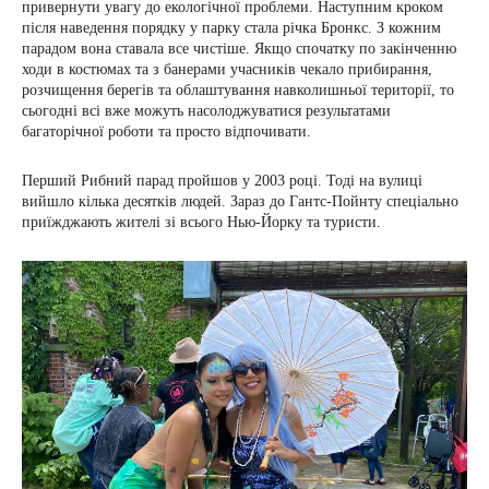
привернути увагу до екологічної проблеми. Наступним кроком
після наведення порядку у парку стала річка Бронкс. З кожним
парадом вона ставала все чистіше. Якщо спочатку по закінченню
ходи в костюмах та з банерами учасників чекало прибирання,
розчищення берегів та облаштування навколишньої території, то
сьогодні всі вже можуть насолоджуватися результатами
багаторічної роботи та просто відпочивати.
Перший Рибний парад пройшов у 2003 році. Тоді на вулиці
вийшло кілька десятків людей. Зараз до Гантс-Пойнту спеціально
приїжджають жителі зі всього Нью-Йорку та туристи.