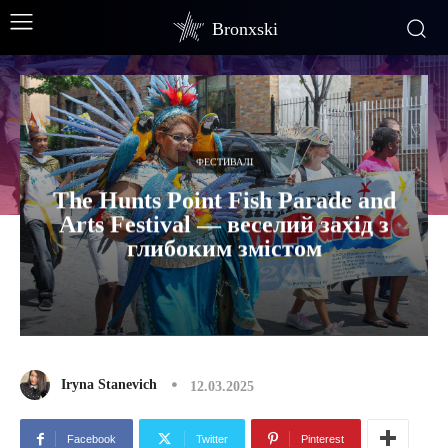
Bronxski
ФЕСТИВАЛІ
The Hunts Point Fish Parade and
Arts Festival — веселий захід з
глибоким змістом
Iryna Stanevich
12.03.2025
Facebook
Twitter
Pinterest