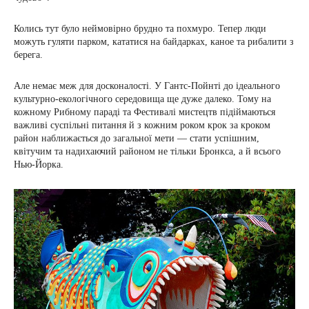
Колись тут було неймовірно брудно та похмуро. Тепер люди
можуть гуляти парком, кататися на байдарках, каное та рибалити з
берега.
Але немає меж для досконалості. У Гантс-Пойнті до ідеального
культурно-екологічного середовища ще дуже далеко. Тому на
кожному Рибному параді та Фестивалі мистецтв підіймаються
важливі суспільні питання й з кожним роком крок за кроком
район наближається до загальної мети — стати успішним,
квітучим та надихаючий районом не тільки Бронкса, а й всього
Нью-Йорка.