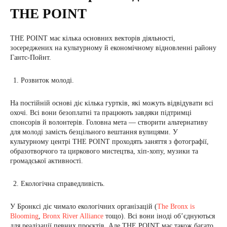
THE POINT
THE POINT має кілька основних векторів діяльності,
зосереджених на культурному й економічному відновленні району
Гантс-Пойнт.
Розвиток молоді.
На постійній основі діє кілька гуртків, які можуть відвідувати всі
охочі. Всі вони безоплатні та працюють завдяки підтримці
спонсорів й волонтерів. Головна мета — створити альтернативу
для молоді замість безцільного вештання вулицями. У
культурному центрі THE POINT проходять заняття з фотографії,
образотворчого та циркового мистецтва, хіп-хопу, музики та
громадської активності.
Екологічна справедливість.
У Бронксі діє чимало екологічних організацій (
The Bronx is
Blooming
,
Bronx River Alliance
тощо). Всі вони іноді обʼєднуються
для реалізації певних проєктів. Але THE POINT має також багато