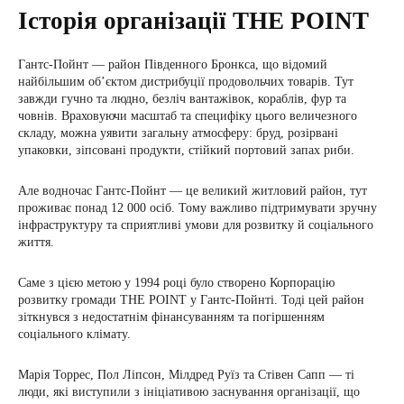
Історія організації THE POINT
Гантс-Пойнт — район Південного Бронкса, що відомий
найбільшим обʼєктом дистрибуції продовольчих товарів. Тут
завжди гучно та людно, безліч вантажівок, кораблів, фур та
човнів. Враховуючи масштаб та специфіку цього величезного
складу, можна уявити загальну атмосферу: бруд, розірвані
упаковки, зіпсовані продукти, стійкий портовий запах риби.
Але водночас Гантс-Пойнт — це великий житловий район, тут
проживає понад 12 000 осіб. Тому важливо підтримувати зручну
інфраструктуру та сприятливі умови для розвитку й соціального
життя.
Саме з цією метою у 1994 році було створено Корпорацію
розвитку громади THE POINT у Гантс-Пойнті. Тоді цей район
зіткнувся з недостатнім фінансуванням та погіршенням
соціального клімату.
Марія Торрес, Пол Ліпсон, Мілдред Руїз та Стівен Сапп — ті
люди, які виступили з ініціативою заснування організації, що