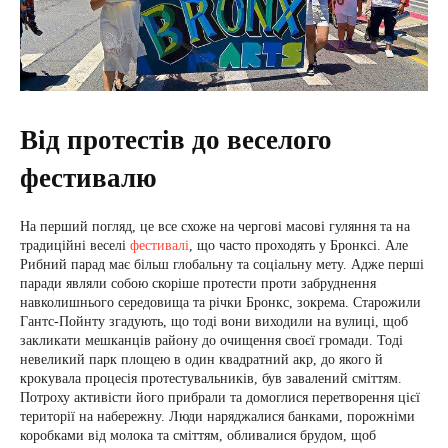
Від протестів до веселого
фестивалю
На перший погляд, це все схоже на чергові масові гуляння та на
традиційні веселі
фестивалі
, що часто проходять у Бронксі. Але
Рибний парад має більш глобальну та соціальну мету. Адже перші
паради являли собою скоріше протести проти забруднення
навколишнього середовища та річки Бронкс, зокрема. Старожили
Гантс-Пойнту згадують, що тоді вони виходили на вулиці, щоб
закликати мешканців району до очищення своєї громади. Тоді
невеликий парк площею в один квадратний акр, до якого й
крокувала процесія протестувальників, був завалений сміттям.
Потроху активісти його прибрали та домоглися перетворення цієї
території на набережну. Люди наряджалися банками, порожніми
коробками від молока та сміттям, обливалися брудом, щоб