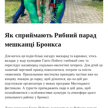
Як сприймають Рибний парад
мешканці Бронкса
Для когось ця подія більш нагадує маскарад та карнавал, хтось
вкладає у ходу вулицями Гантс-Пойнту глибокий сенс та
переслідує насамперед соціально-екологічні інтереси. Для дітей це
зазвичай черговий привід повеселитися, пограти та поїсти
смаколиків. Прихильники мистецтва приходять частіше вже на
кінцеву локацію до парку, щоб дізнатися, що на цей раз
підготували організатори у межах програми Мистецького
фестивалю. А туристи приїжджають сюди в цей день, щоб
познайомитися з особливостями культури та атмосфери цього
унікального району у Бронксі.