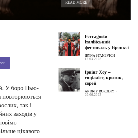
READ MORE
Ferragosto —
італійський
фестиваль у Бронксі
IRYNA STANEVICH
-
12.03.2025
ber
Ірвінг Хоу –
соціаліст, критик,
єврей
й. У боро Нью-
ANDRIY BORODIY
-
29.06.2023
та повторюються
ослих, так і
йних заходів у
повімо
Більше цікавого