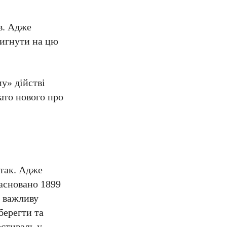
в. Адже
тигнути на цю
му» дійстві
гато нового про
 так. Адже
засновано 1899
и важливу
берегти та
естиваль у