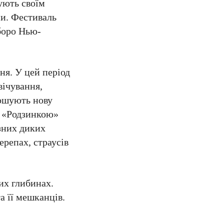
ують своїм
ми. Фестиваль
 боро Нью-
ня. У цей період
вічування,
лошують нову
. «Родзинкою»
ізних диких
ерепах, страусів
их глибинах.
а її мешканців.