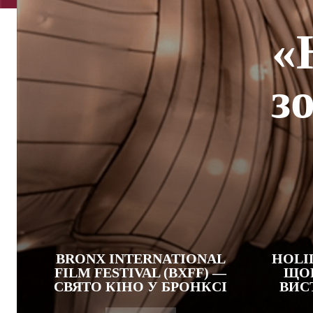
«
з
BRONX INTERNATIONAL
HOLI
FILM FESTIVAL (BXFF) —
ЩОР
СВЯТО КІНО У БРОНКСІ
ВИС