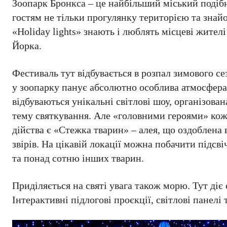
Зоопарк Бронкса – це найбільший міський поді
гостям не тільки прогулянку територією та знай
«Holiday lights» знають і люблять місцеві жител
Йорка.
Фестиваль тут відбувається в розпал зимового се
у зоопарку панує абсолютно особлива атмосфера.
відбуваються унікальні світлові шоу, організов
тему святкування. Але «головними героями» ко
дійства є «Стежка тварин» – алея, що оздоблена
звірів. На цікавій локації можна побачити підсві
та понад сотню інших тварин.
Приділяється на святі увага також морю. Тут д
Інтерактивні підлогові проєкції, світлові панел