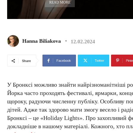
READ MORE
Hanna Biliakova
12.02.2024
Facebook
Twitter
Pinte
Share
У Бронксі можливо знайти найрізноманітніші роз
Йорка часто проходять фестивалі, ярмарки, конц
щороку, радуючи численну публіку. Особливу поп
дітей. Адже так здорово мати змогу весело і рад
Бронксі – це «Holiday Lights». Про захопливий 
докладніше в нашому матеріалі. Кожного, хто пл