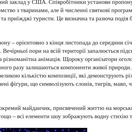
бний заклад у США. Співробітники установи пропон
омство з тваринами, але й численні святкові програ
і та приїжджі туристи. Це визначна та разюча подія
зону – орієнтовно з кінця листопада до середини січ
 Вечірньої пори на всій території запалюється підс
ана різноманітна анімація. Щороку організатори ого
жного разу залишаються компоненти живої природи
 великою кількістю композиції, які демонструють р
чені фігури, що символізують слонів, тигрів, мавп, ч
іє окремий майданчик, присвячений життю на морськ
і тощо – всі елементи шоу зображують водну стихію т