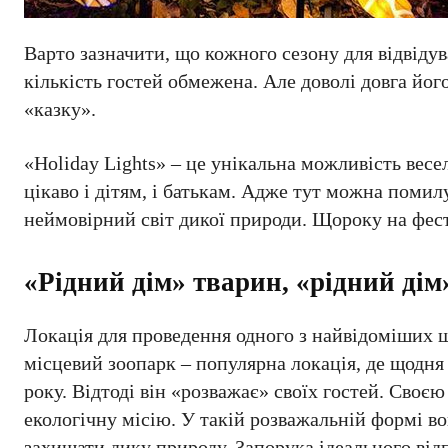
Варто зазначити, що кожного сезону для відвіду
кількість гостей обмежена. Але доволі довга йо
«казку».
«Holiday Lights» – це унікальна можливість весе
цікаво і дітям, і батькам. Адже тут можна помилу
неймовірний світ дикої природи. Щороку на фес
«Рідний дім» тварин, «рідний дім
Локація для проведення одного з найвідоміших щ
місцевий зоопарк – популярна локація, де щодня 
року. Відтоді він «розважає» своїх гостей. Сво
екологічну місію. У такій розважальній формі во
захищати дику природу. Запорука ідеального від