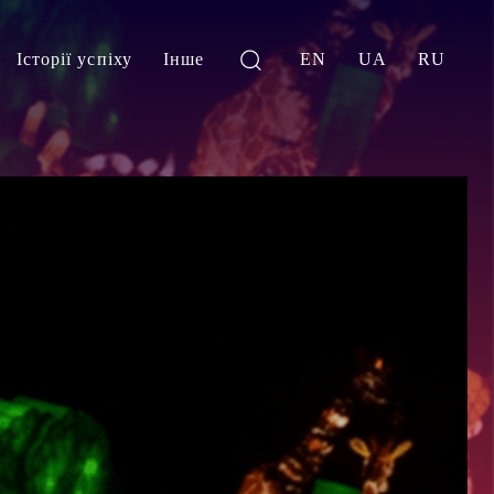
Історії успіху
Інше
EN
UA
RU