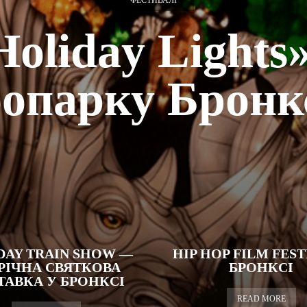
ФЕСТИВАЛІ
Holiday Lights»
оопарку Бронк
DAY TRAIN SHOW —
HIP HOP FILM FEST
ІЧНА СВЯТКОВА
БРОНКСІ
ТАВКА У БРОНКСІ
READ MORE