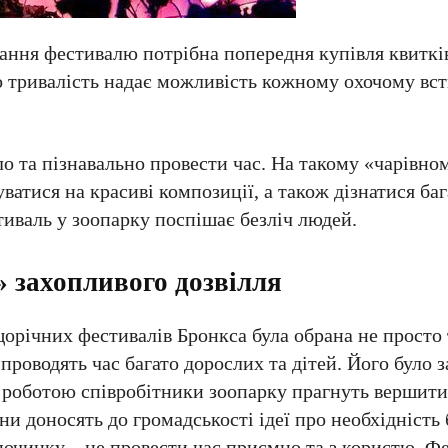
вання фестивалю потрібна попередня купівля квиткі
го тривалість надає можливість кожному охочому вс
ло та пізнавально провести час. На такому «чарівно
ватися на красиві композиції, а також дізнатися ба
тиваль у зоопарку поспішає безліч людей.
» захопливого дозвілля
орічних фестивалів Бронкса була обрана не просто
проводять час багато дорослих та дітей. Його було 
єю роботою співробітники зоопарку прагнуть вершит
ни доносять до громадськості ідеї про необхідність 
починку – це провести час приємно та з користю. Ф