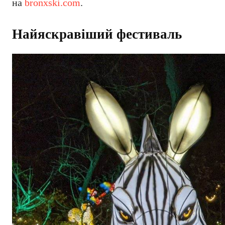
на
bronxski.com
.
Найяскравіший фестиваль