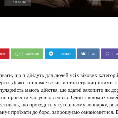
READ MORE
rest
WhatsApp
Telegram
VK
Vi
ваги, що підійдуть для людей усіх вікових категорі
ерти. Деякі з них вже встигли стати традиційними 
улярність мають дійства, що здатні захопити як дор
існо провести час усією сім’єю. Один з відомих сіме
фестиваль, що проходить у тутешньому зоопарку, роз
анує приїхати до боро, запрошуємо ознайомитися. 